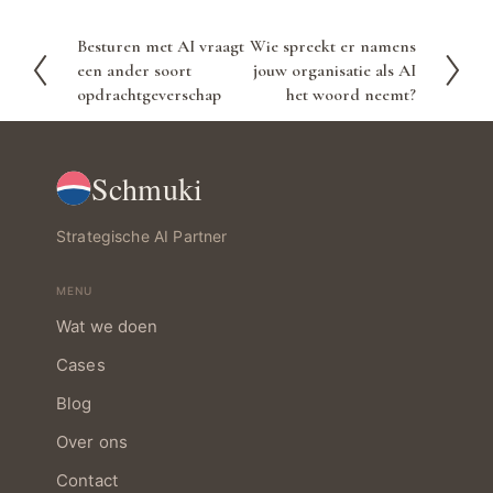
Besturen met AI vraagt
Wie spreekt er namens
V
V
een ander soort
jouw organisatie als AI
o
o
opdrachtgeverschap
het woord neemt?
r
l
i
g
g
e
Schmuki
e
n
d
e
Strategische AI Partner
MENU
Wat we doen
Cases
Blog
Over ons
Contact