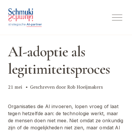
M
e
n
u
o
p
AI-adoptie als
e
n
e
legitimiteitsproces
n
21 mei
Geschreven door
Rob Hoeijmakers
Organisaties die AI invoeren, lopen vroeg of laat 
tegen hetzelfde aan: de technologie werkt, maar 
de mensen doen niet mee. Niet omdat ze onkundig 
zijn of de mogelijkheden niet zien, maar omdat AI 