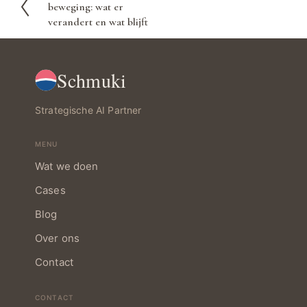
beweging: wat er
o
verandert en wat blijft
r
i
g
Schmuki
e
Strategische AI Partner
MENU
Wat we doen
Cases
Blog
Over ons
Contact
CONTACT