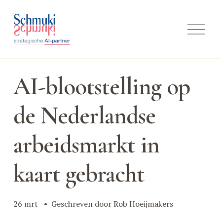
M
e
n
u
o
p
AI-blootstelling op
e
n
e
de Nederlandse
n
arbeidsmarkt in
kaart gebracht
26 mrt
Geschreven door
Rob Hoeijmakers