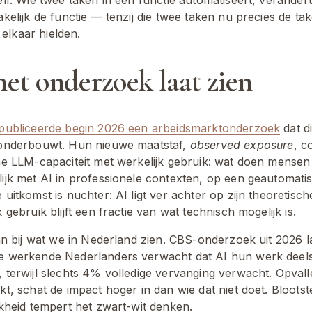
kelijk de functie — tenzij die twee taken nu precies de ta
j elkaar hielden.
et onderzoek laat zien
publiceerde begin 2026 een arbeidsmarktonderzoek
 dat di
onderbouwt. Hun nieuwe maatstaf, 
observed exposure
, c
he LLM-capaciteit met werkelijk gebruik: wat doen mensen 
ijk met AI in professionele contexten, op een geautomatis
uitkomst is nuchter: AI ligt ver achter op zijn theoretische
 gebruik blijft een fractie van wat technisch mogelijk is.
an bij wat we in Nederland zien. CBS-onderzoek uit 2026 la
 werkende Nederlanders verwacht dat AI hun werk deels
 terwijl slechts 4% volledige vervanging verwacht. Opvalle
t, schat de impact hoger in dan wie dat niet doet. Blootste
jkheid tempert het zwart-wit denken.