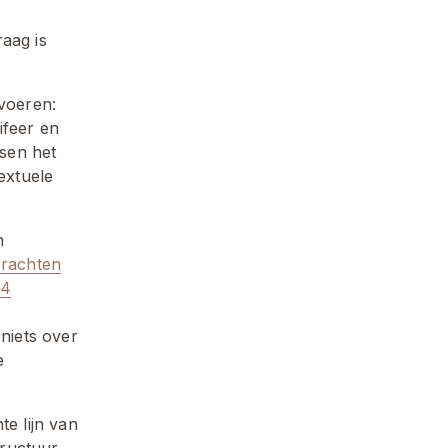
aag is 
voeren: 
feer en 
en het 
xtuele 
 
brachten
14
niets over 
 
e lijn van 
ructuur 