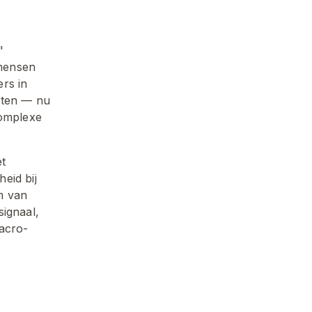
 
mensen 
rs in 
sten — nu 
omplexe 
t 
id bij 
 van 
ignaal, 
macro-