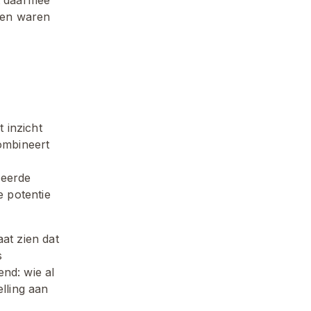
ken waren 
t inzicht 
ombineert 
eerde 
 potentie 
at zien dat 
 
nd: wie al 
lling aan 