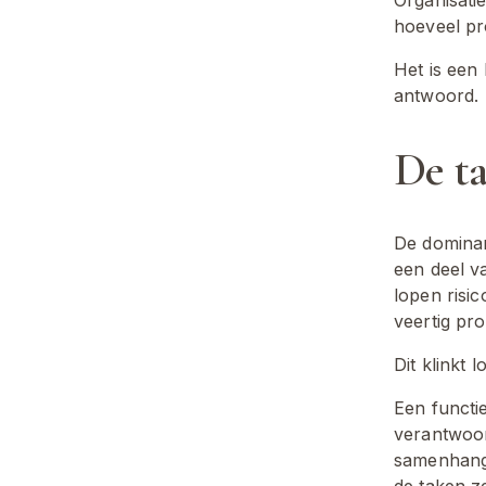
hoeveel pr
Het is een b
antwoord.
De ta
De dominan
een deel v
lopen risic
veertig pro
Dit klinkt 
Een functie
verantwoor
samenhange
de taken z