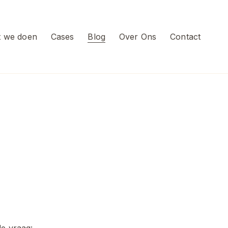
 we doen
Cases
Blog
Over Ons
Contact
e vraag: 