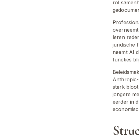
rol samenh
gedocumen
Professiona
overneemt.
leren rede
juridische
neemt AI d
functies bl
Beleidsmake
Anthropic-
sterk bloo
jongere me
eerder in 
economisch
Stru