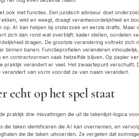
t ook met functies. Een juridisch adviseur doet onderzoek, 
rekken, wikt en weegt, draagt verantwoordelijkheid en bou
 op. AI kan helpen bij onderzoek en eerste drafts. Maar de
rt zich dan rond wat overblijft: kader stellen, oordelen vel
elijkheid dragen. De grootste verandering voltrekt zich ni
r binnen banen. Functieprofielen veranderen inhoudelijk, t
ls en contractvormen vaak hetzelfde blijven. Op papier ver
de praktijk verandert er veel. Het zwaartepunt verschuift. D
ie verandert van vorm voordat ze van naam verandert.
r echt op het spel staat
 de praktijk drie misvattingen die uit de takenlijst-logica v
s die taken identificeren die AI kan overnemen, en vervol
halen die die taken uitvoerden. Ze vergeten dat sommige 