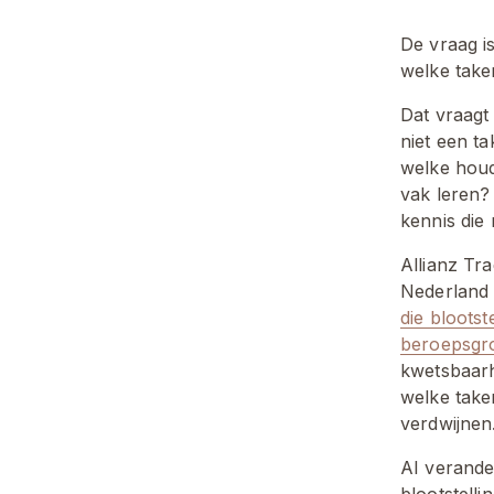
De vraag is
welke taken
Dat vraagt 
niet een ta
welke houd
vak leren?
kennis die
Allianz Tr
Nederland 
die bloots
beroepsgr
kwetsbaarhe
welke taken
verdwijnen
AI verander
blootstelli