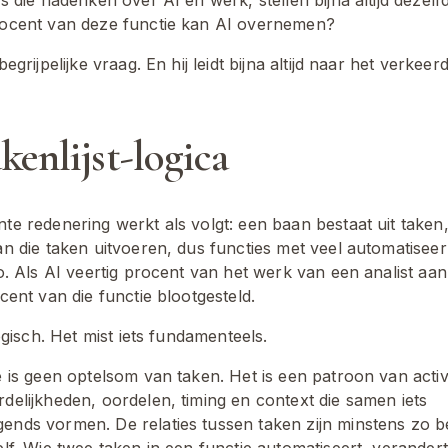
ocent van deze functie kan AI overnemen?
egrijpelijke vraag. En hij leidt bijna altijd naar het verkeerd
kenlijst-logica
te redenering werkt als volgt: een baan bestaat uit taken,
an die taken uitvoeren, dus functies met veel automatiseer
o. Als AI veertig procent van het werk van een analist aank
cent van die functie blootgesteld.
logisch. Het mist iets fundamenteels.
 is geen optelsom van taken. Het is een patroon van activit
delijkheden, oordelen, timing en context die samen iets 
nds vormen. De relaties tussen taken zijn minstens zo be
elf. Wie twee taken in een functie automatiseert, verander