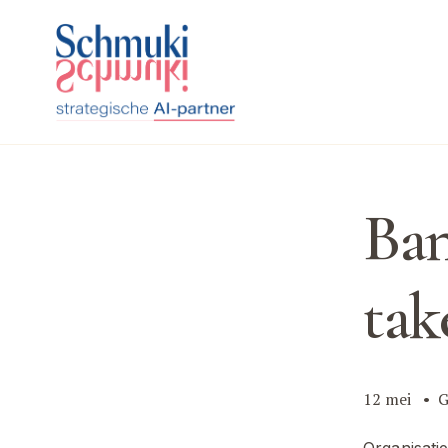
Ban
tak
12 mei
G
Organisatie