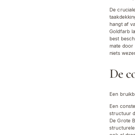
De cruciale
taakdekkin
hangt af v
Goldfarb l
best beschr
mate door 
niets wezen
De co
Een bruikb
Een constel
structuur 
De Grote Be
structurele
ook al dra