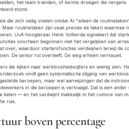
ielden, het team trainden, of kennis droegen die nergens 
teerd stond.
ls die zich veilig voelen omdat AI "alleen de routinetaken"
 Maar routinetaken zijn vaak precies de taken waarmee 
neren. UvA-hoogleraar Henk Volberda signaleert dat starte
 functies voorheen begonnen met het vergelijken van arre
at over, waardoor startersfuncties verdwijnen terwijl de c
ijven. De senior rol overleeft. De weg erheen vernauwt.
rs die kijken naar werkloosheidscijfers en weinig zien. He
onderzoek vindt geen systematische stijging van werklooshe
tgestelde beroepen, maar wel aanwijzingen dat de instroom
dewerkers in die beroepen is vertraagd. Dat is een ander s
de keten — en het verdwijnt makkelijk in het rumore van 
e ruis.
ctuur boven percentage