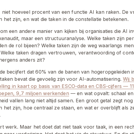
 niet hoeveel procent van een functie AI kan raken. De vr
 het zijn, en wat die taken in de constellatie betekenen.
om een andere manier van kijken bij organisaties die AI in
kenaudit, maar een structuuranalyse. Welke taken zijn peri
en de rol bijeen? Welke taken zijn de weg waarlangs mens
 Welke taken dragen vertrouwen, verantwoording of conte
 nergens anders zit?
ade becijfert dat 60% van de banen van hogeropgeleiden in
taken bevat die gevoelig zijn voor AI-automatisering. 
Wij 
telling in kaart op basis van ESCO-data en CBS-cijfers — 1
oepen, 9,7 miljoen werkenden
 — en wat opvalt: schaal en 
id vallen lang niet altijd samen. Een groot getal zegt nog 
 het zijn, hoe centraal ze staan, en wat er overblijft als ze
.
t werk. Maar het doet dat niet taak voor taak, in een recht
ng naar verdwijning. Het doet het via de structuur. En die st