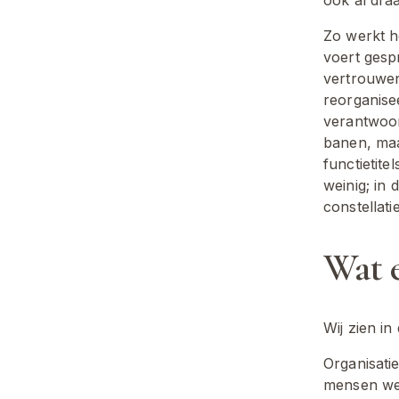
Zo werkt he
voert gesp
vertrouwen
reorganisee
verantwoord
banen, maa
functietite
weinig; in 
constellat
Wat e
Wij zien in
Organisatie
mensen weg