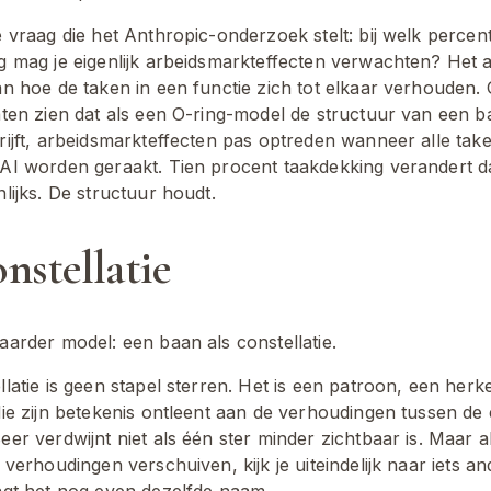
 vraag die het Anthropic-onderzoek stelt: bij welk percent
g mag je eigenlijk arbeidsmarkteffecten verwachten? Het 
an hoe de taken in een functie zich tot elkaar verhouden. 
aten zien dat als een O-ring-model de structuur van een ba
ijft, arbeidsmarkteffecten pas optreden wanneer alle taken
AI worden geraakt. Tien procent taakdekking verandert d
lijks. De structuur houdt.
nstellatie
aarder model: een baan als constellatie.
latie is geen stapel sterren. Het is een patroon, een herk
die zijn betekenis ontleent aan de verhoudingen tussen de 
er verdwijnt niet als één ster minder zichtbaar is. Maar al
 verhoudingen verschuiven, kijk je uiteindelijk naar iets an
agt het nog even dezelfde naam.