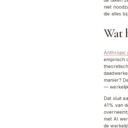
niet noodza
die alles bi
Wat h
Anthropic 
empirisch 
theoretisc
daadwerkel
manier? De 
— werkelijk
Dat sluit a
41% van de
overneemt,
met AI werk
de werkeli