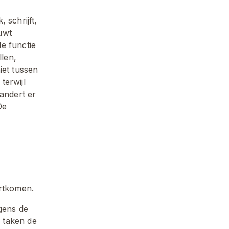
schrijft, 
wt 
 functie 
len, 
et tussen 
erwijl 
andert er 
e 
oortkomen.
gens de 
taken de 