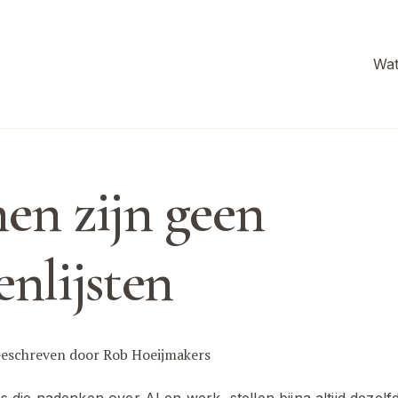
Wat
en zijn geen
enlijsten
eschreven door
Rob Hoeijmakers
s die nadenken over AI en werk, stellen bijna altijd dezelfd