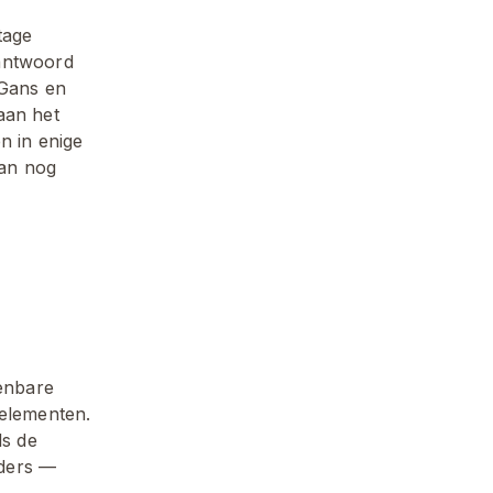
age 
antwoord 
Gans en 
an het 
 in enige 
an nog 
enbare 
elementen. 
s de 
ders — 