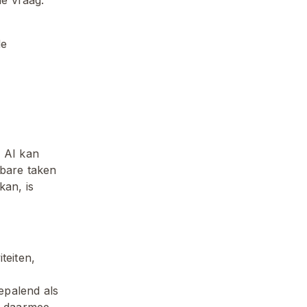
e 
 AI kan 
bare taken 
an, is 
eiten, 
palend als 
t daarmee 