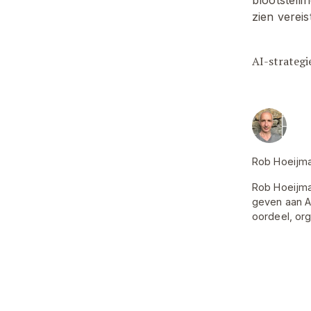
zien verei
AI-strategi
Rob Hoeijm
Rob Hoeijmak
geven aan A
oordeel, or