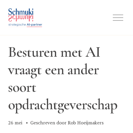
M
e
n
u
o
p
Besturen met AI
e
n
e
vraagt een ander
n
soort
opdrachtgeverschap
26 mei
Geschreven door
Rob Hoeijmakers