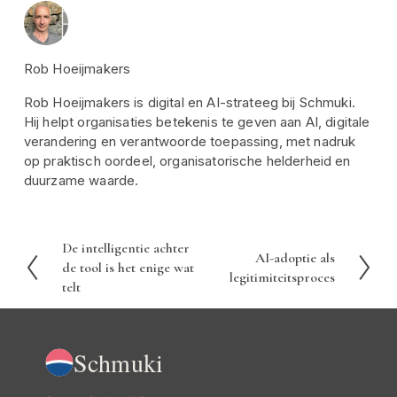
Rob Hoeijmakers
Rob Hoeijmakers is digital en AI-strateeg bij Schmuki.
Hij helpt organisaties betekenis te geven aan AI, digitale
verandering en verantwoorde toepassing, met nadruk
op praktisch oordeel, organisatorische helderheid en
duurzame waarde.
De intelligentie achter
V
AI-adoptie als
V
de tool is het enige wat
o
legitimiteitsproces
o
telt
r
l
i
g
g
e
Schmuki
e
n
d