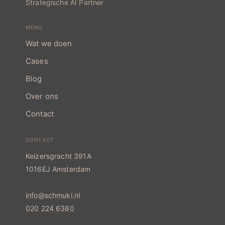
Strategische AI Partner
e
MENU
Wat we doen
Cases
Blog
Over ons
Contact
CONTACT
Keizersgracht 391A
1016EJ Amsterdam
info@schmuki.nl
020 224 6380