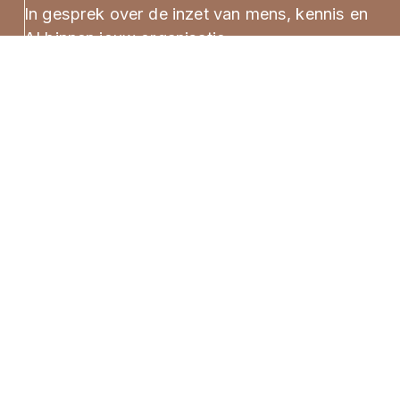
In gesprek over de inzet van mens, kennis en 
AI binnen jouw organisatie.
Maak een afspraak
Wij werken o.a voor 
organisaties binnen: 
Gemeenten
Semi-publieke sector
Onderwijs 
Zorginstellingen