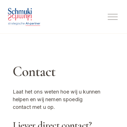
M
e
n
u
o
p
e
n
e
Contact 
n
Laat het ons weten hoe wij u kunnen 
helpen en wij nemen spoedig 
contact met u op. 
Liever direct contact? 