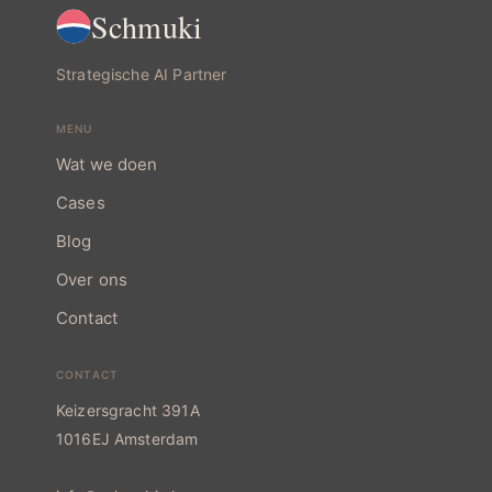
g
e
Schmuki
e
n
d
Strategische AI Partner
e
MENU
Wat we doen
Cases
Blog
Over ons
Contact
CONTACT
Keizersgracht 391A
1016EJ Amsterdam