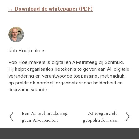
→ Download de whitepaper (PDF)
Rob Hoeijmakers
Rob Hoeijmakers is digital en AI-strateeg bij Schmuki.
Hij helpt organisaties betekenis te geven aan AI, digitale
verandering en verantwoorde toepassing, met nadruk
op praktisch oordeel, organisatorische helderheid en
duurzame waarde.
Een AI-tool maakt nog
AI-toegang als
V
V
geen AI-capaciteit
geopolitiek risico
o
o
r
l
i
g