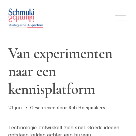
M
e
n
u
o
p
Van experimenten
e
n
e
naar een
n
kennisplatform
21 jun
Geschreven door
Rob Hoeijmakers
Technologie ontwikkelt zich snel. Goede ideeën 
ontstaan zelden achter een bureau.