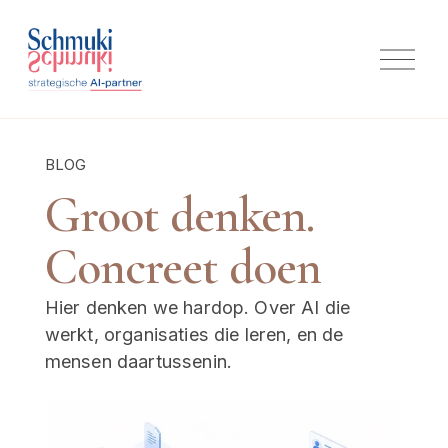
M
e
n
u
o
p
BLOG
e
n
Groot denken. 
e
n
Concreet doen
Hier denken we hardop. Over AI die 
werkt, organisaties die leren, en de 
mensen daartussenin.