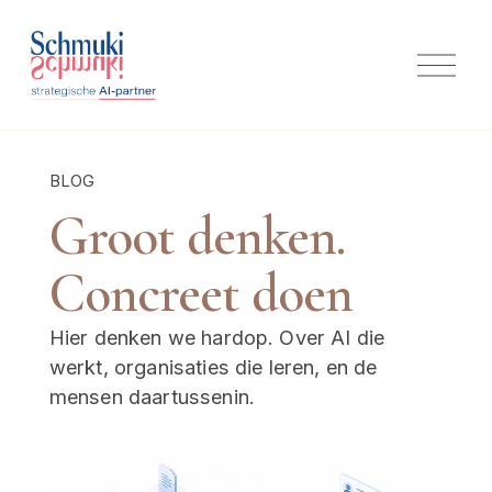
M
e
n
u
o
p
BLOG
e
n
Groot denken. 
e
n
Concreet doen
Hier denken we hardop. Over AI die 
werkt, organisaties die leren, en de 
mensen daartussenin.