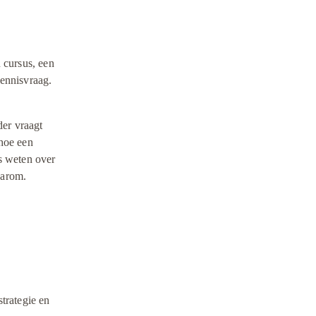
cursus, een 
ennisvraag. 
r vraagt 
hoe een 
 weten over 
aarom.
rategie en 