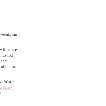
 weinig aan 
wijnen in e-
t. Een AI-
 tot 
 uitkomsten 
ichtbaar 
e Penny-
 