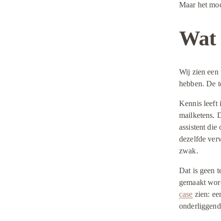
Maar het mod
Wat 
Wij zien een 
hebben. De te
Kennis leeft
mailketens. D
assistent die
dezelfde verw
zwak.
Dat is geen t
gemaakt wordt
case
 zien: e
onderliggend