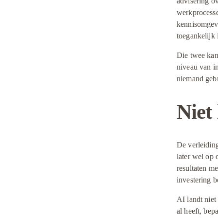
advisering o
werkprocesse
kennisomgevi
toegankelijk
Die twee kant
niveau van in
niemand gebr
Niet 
De verleiding
later wel op 
resultaten m
investering b
AI landt niet
al heeft, bep