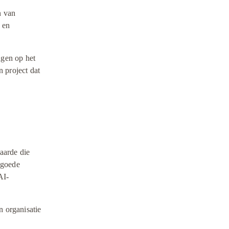
 van 
 en 
ngen op het 
 project dat 
arde die 
goede 
AI-
 organisatie 