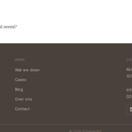
rd neemt?
MENU
CO
Ke
Wat we doen
10
Cases
Blog
in
02
Over ons
Contact
© 2026 Schmuki BV