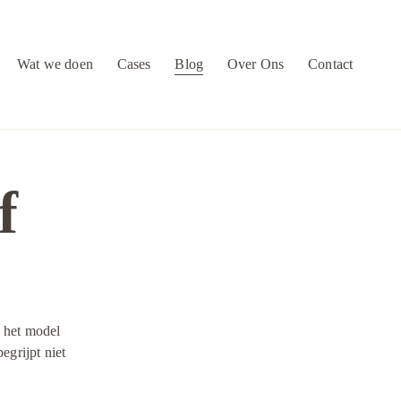
Wat we doen
Cases
Blog
Over Ons
Contact
f
j het model 
grijpt niet 