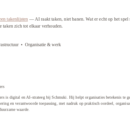
en takenlijsten
 — AI raakt taken, niet banen. Wat er echt op het spel s
e taken zich tot elkaar verhouden.
astructuur
Organisatie & werk
ers
s is digital en AI-strateeg bij Schmuki. Hij helpt organisaties betekenis te g
dering en verantwoorde toepassing, met nadruk op praktisch oordeel, organisa
 duurzame waarde.