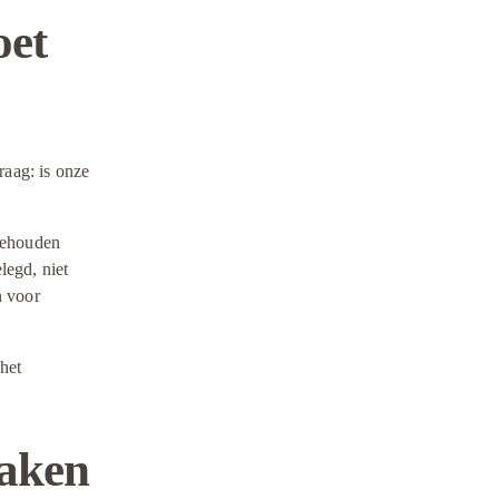
et 
aag: is onze 
gehouden 
egd, niet 
 voor 
het 
aken 