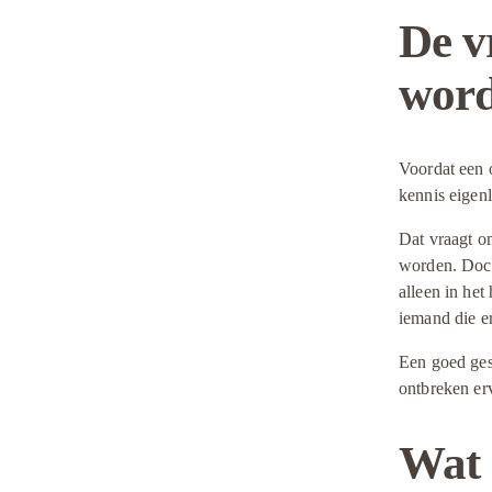
De v
wor
Voordat een o
kennis eigen
Dat vraagt om
worden. Docum
alleen in het
iemand die e
Een goed gest
ontbreken erv
Wat 