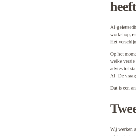
heef
AI-geletterdh
workshop, een
Het verschijn
Op het momen
welke versie
advies tot s
AI. De vraag 
Dat is een an
Twee
Wij werken aa