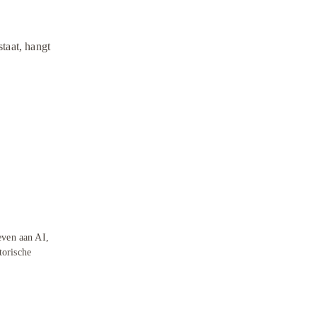
taat, hangt 
even aan AI,
torische