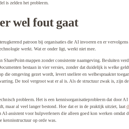
el is zelden het probleem.
er wel fout gaat
terugkerend patroon bij organisaties die AI invoeren en er vervolgens
chnologie werkt. Wat er onder ligt, werkt niet mee.
 in SharePoint-mappen zonder consistente naamgeving. Besluiten verd
ocumenten bestaan in vier versies, zonder dat duidelijk is welke geld
 op die omgeving gezet wordt, levert snellere en welbespraakter toegang
arring. De tool vergroot wat er al is. Als de structuur zwak is, zijn de
echnisch probleem. Het is een kennisorganisatieprobleem dat door AI z
, maar al veel langer bestond. Hoe dat er in de praktijk uitziet, laat 
d
en AI-assistent voor hulpverleners die alleen goed kon werken omdat de
e kennisstructuur op orde was.