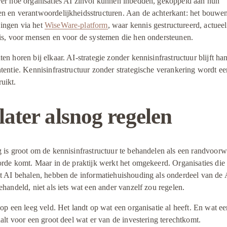
ver hoe organisaties AI zinvol kunnen inbedden, gekoppeld aan hun 
n en verantwoordelijkheidsstructuren. Aan de achterkant: het bouwen
ngen via het 
WiseWare-platform
, waar kennis gestructureerd, actueel
 is, voor mensen en voor de systemen die hen ondersteunen.
en horen bij elkaar. AI-strategie zonder kennisinfrastructuur blijft ha
tentie. Kennisinfrastructuur zonder strategische verankering wordt een
uikt.
later alsnog regelen
 is groot om de kennisinfrastructuur te behandelen als een randvoorwa
orde komt. Maar in de praktijk werkt het omgekeerd. Organisaties die 
et AI behalen, hebben de informatiehuishouding als onderdeel van de 
ehandeld, niet als iets wat een ander vanzelf zou regelen.
 op een leeg veld. Het landt op wat een organisatie al heeft. En wat een
aalt voor een groot deel wat er van de investering terechtkomt.