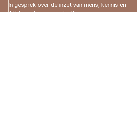
In gesprek over de inzet van mens, kennis en 
AI binnen jouw organisatie.
Maak een afspraak
Wij werken o.a voor 
organisaties binnen: 
Gemeenten
Semi-publieke sector
Onderwijs 
Zorginstellingen